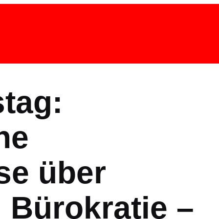
stag:
he
se über
 Bürokratie –