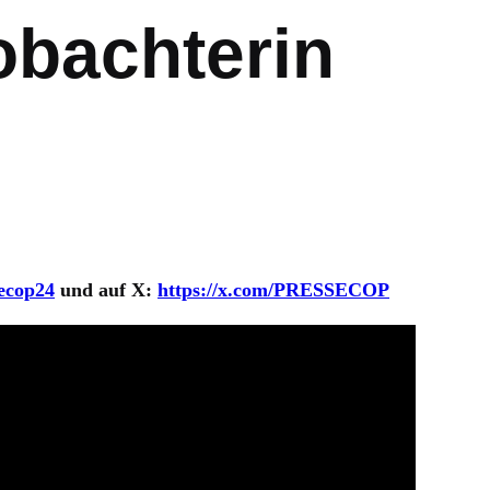
bachterin
secop24
und auf X:
https://x.com/PRESSECOP