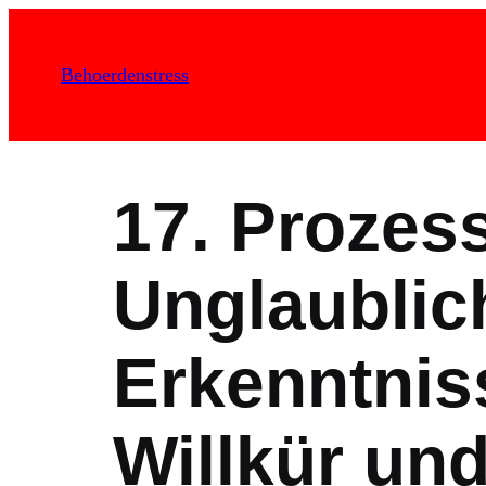
Zum
Inhalt
Behoerdenstress
springen
17. Prozes
Unglaublic
Erkenntnis
Willkür und