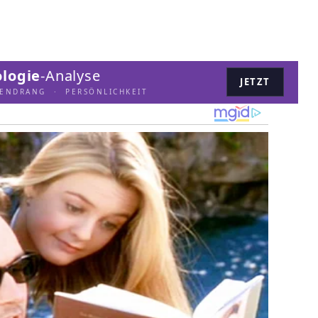
logie
-Analyse
JETZT
LENDRANG · PERSÖNLICHKEIT