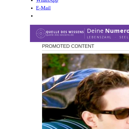
E-Mail
Deine
Numero
QUELLE DES WISSENS
quelle-des-wissens.de
LEBENSZAHL · SEE