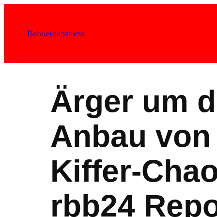
Zum
Inhalt
Behoerdenstress
springen
Ärger um d
Anbau von 
Kiffer-Chao
rbb24 Repo