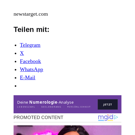
newstarget.com
Teilen mit:
Telegram
X
Facebook
WhatsApp
E-Mail
Deine
Numerologie
-Analyse
JETZT
LEBENSZAHL · SEELENDRANG · PERSÖNLICHKEIT