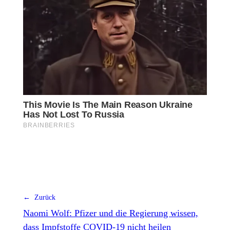
← Zurück
Naomi Wolf: Pfizer und die Regierung wissen,
dass Impfstoffe COVID-19 nicht heilen