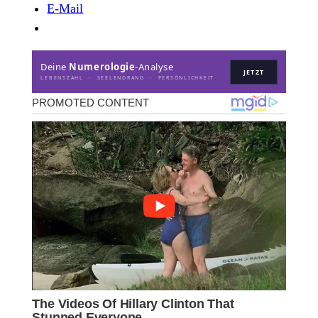
E-Mail
Deine
Numerologie
-Analyse
JETZT
LEBENSZAHL · SEELENDRANG · PERSÖNLICHKEIT