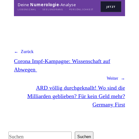
Deine
Numerologie
-Analyse
JETZT
LEBENSZAHL · SEELENDRANG · PERSÖNLICHKEIT
← Zurück
Corona Impf-Kampagne: Wissenschaft auf
Abwegen
Weiter →
ARD völlig durchgeknallt! Wo sind die
Milliarden geblieben? Für kein Geld mehr?
Germany First
S
Suchen