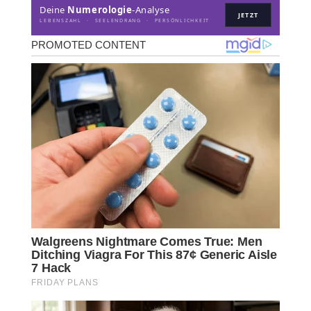
Deine
Numerologie
-Analyse
JETZT
LEBENSZAHL · SEELENDRANG · PERSÖNLICHKEIT