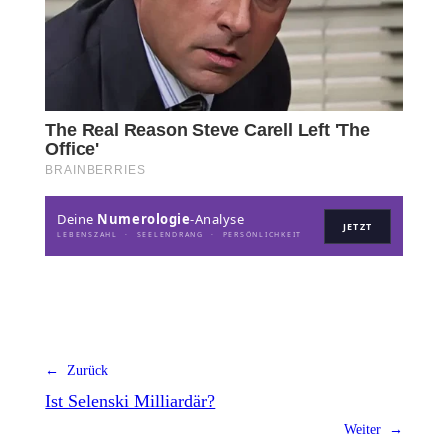
Deine
Numerologie
-Analyse
JETZT
LEBENSZAHL · SEELENDRANG · PERSÖNLICHKEIT
← Zurück
Ist Selenski Milliardär?
Weiter →