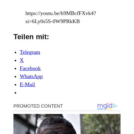
https://youtu.be/b9MBcfFXvk4?
si=6Ly0s5S-0W9PRkKB
Teilen mit:
Telegram
X
Facebook
WhatsApp
E-Mail