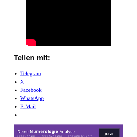
Teilen mit:
Telegram
X
Facebook
WhatsApp
E-Mail
Deine
Numerologie
-Analyse
JETZT
LEBENSZAHL · SEELENDRANG · PERSÖNLICHKEIT