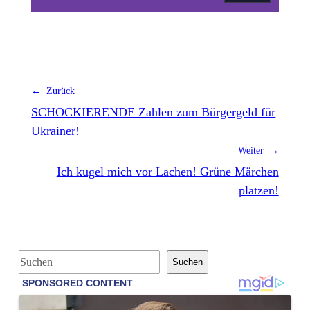
← Zurück
SCHOCKIERENDE Zahlen zum Bürgergeld für
Ukrainer!
Weiter →
Ich kugel mich vor Lachen! Grüne Märchen
platzen!
S
Suchen
u
c
h