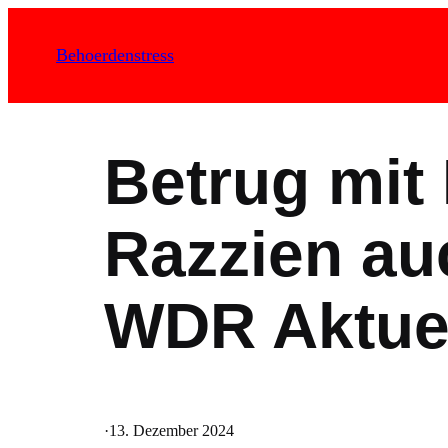
Zum
Inhalt
Behoerdenstress
springen
Betrug mit 
Razzien au
WDR Aktuel
·
13. Dezember 2024