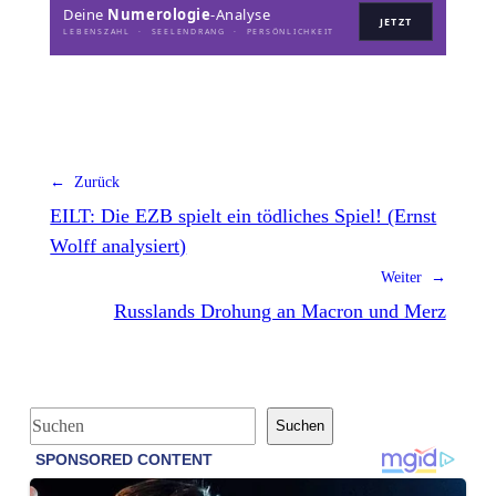
Deine
Numerologie
-Analyse
JETZT
LEBENSZAHL · SEELENDRANG · PERSÖNLICHKEIT
← Zurück
EILT: Die EZB spielt ein tödliches Spiel! (Ernst
Wolff analysiert)
Weiter →
Russlands Drohung an Macron und Merz
S
Suchen
u
c