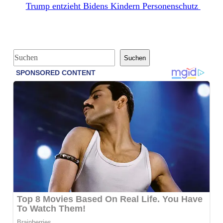
Trump entzieht Bidens Kindern Personenschutz
S
Suchen
u
c
h
e
n