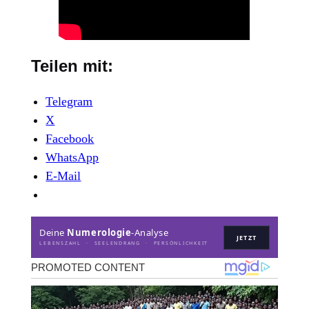
Teilen mit:
Telegram
X
Facebook
WhatsApp
E-Mail
Deine
Numerologie
-Analyse
JETZT
LEBENSZAHL · SEELENDRANG · PERSÖNLICHKEIT