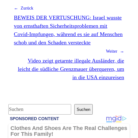
← Zurück
BEWEIS DER VERTUSCHUNG: Israel wusste
von ernsthaften Sicherheitsproblemen mit
Covid-Impfungen, während es sie auf Menschen
schob und den Schaden versteckte
Weiter →
Video zeigt getarnte illegale Ausländer, die
leicht die südliche Grenzmauer überqueren, um
in die USA einzureisen
S
Suchen
u
c
h
e