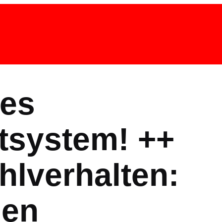
hes
itsystem! ++
lverhalten:
len