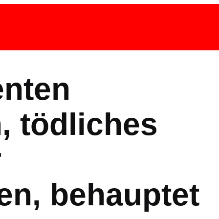
enten
 tödliches
r
n, behauptet