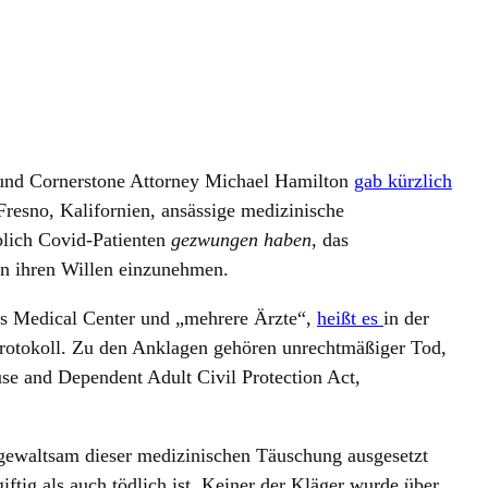
und Cornerstone Attorney Michael Hamilton
gab kürzlich
Fresno, Kalifornien, ansässige medizinische
blich Covid-Patienten
gezwungen haben
, das
n ihren Willen einzunehmen.
s Medical Center und „mehrere Ärzte“,
heißt es
in der
Protokoll. Zu den Anklagen gehören unrechtmäßiger Tod,
use and Dependent Adult Civil Protection Act,
 gewaltsam dieser medizinischen Täuschung ausgesetzt
iftig als auch tödlich ist. Keiner der Kläger wurde über