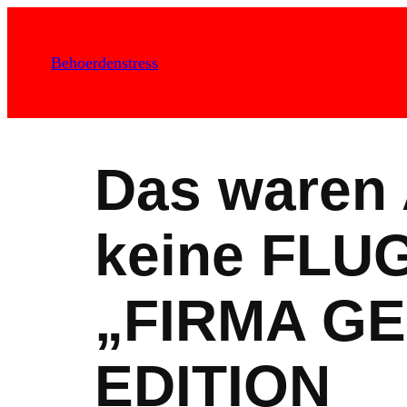
Zum
Inhalt
Behoerdenstress
springen
Das waren
keine FL
„FIRMA G
EDITION