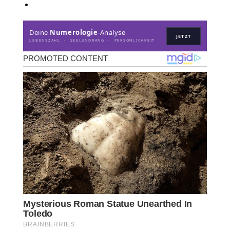
Deine
Numerologie
-Analyse
JETZT
LEBENSZAHL · SEELENDRANG · PERSÖNLICHKEIT