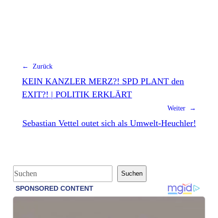
← Zurück
KEIN KANZLER MERZ?! SPD PLANT den
EXIT?! | POLITIK ERKLÄRT
Weiter →
Sebastian Vettel outet sich als Umwelt-Heuchler!
S
Suchen
u
c
h
e