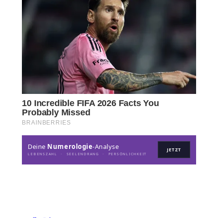
Deine
Numerologie
-Analyse
JETZT
LEBENSZAHL · SEELENDRANG · PERSÖNLICHKEIT