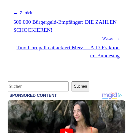
← Zurück
500.000 Bürgergeld-Empfänger: DIE ZAHLEN
SCHOCKIEREN!
Weiter →
Tino Chrupalla attackiert Merz! – AfD-Fraktion
im Bundestag
S
Suchen
u
c
h
e
n