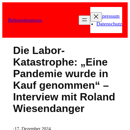
Zum
Inhalt
Impressum
Behoerdenstress
springen
Datenschutz
Die Labor-
Katastrophe: „Eine
Pandemie wurde in
Kauf genommen“ –
Interview mit Roland
Wiesendanger
·
17. Dezember 2024