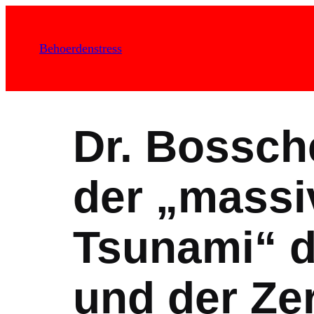
Zum
Inhalt
Behoerdenstress
springen
Dr. Bossch
der „massi
Tsunami“ 
und der Ze