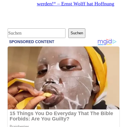
werden!“ – Ernst Wolff hat Hoffnung
S
Suchen
u
c
h
e
n