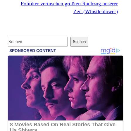
Politiker vertuschen größten Raubzug unserer
Zeit (Whistleblower)
S
Suchen
u
c
h
e
n