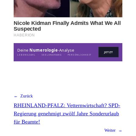
Deine
Numerologie
-Analyse
JETZT
LEBENSZAHL · SEELENDRANG · PERSÖNLICHKEIT
← Zurück
RHEINLAND-PFALZ: Vetternwirtschaft? SPD-
Regierung genehmigt zwölf Jahre Sonderurlaub
für Beamte!
Weiter →