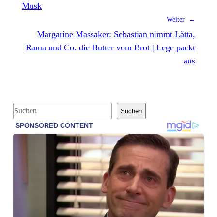
Musk
Weiter →
Margarine Massaker: Sebastian nimmt Lätta,
Rama und Co. die Butter vom Brot | Lege packt
aus
S
Suchen
u
c
h
e
n