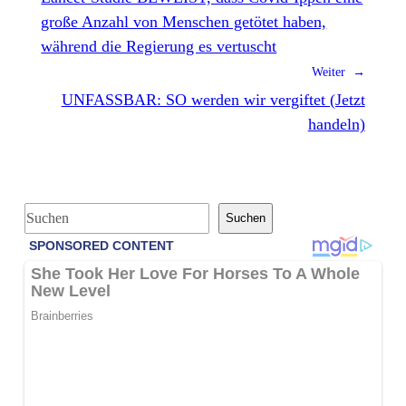
große Anzahl von Menschen getötet haben,
während die Regierung es vertuscht
Weiter →
UNFASSBAR: SO werden wir vergiftet (Jetzt
handeln)
S
Suchen
u
c
h
e
n