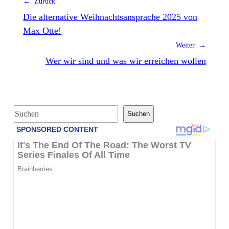
← Zurück
Die alternative Weihnachtsansprache 2025 von
Max Otte!
Weiter →
Wer wir sind und was wir erreichen wollen
S
Suchen
u
c
h
e
n