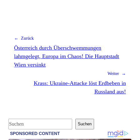
← Zurück
Österreich durch Überschwemmungen
lahmgelegt, Europa im Chaos! Die Hauptstadt
Wien versinkt
Weiter →
Krass: Ukraine-Attacke löst Erdbeben in
Russland aus!
S
Suchen
u
c