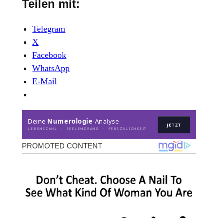
Teilen mit:
Telegram
X
Facebook
WhatsApp
E-Mail
Deine
Numerologie
-Analyse
JETZT
LEBENSZAHL · SEELENDRANG · PERSÖNLICHKEIT