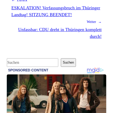
← Zurück
ESKALATION! Verfassungsbruch im Thüringer
Landtag! SITZUNG BEENDET!
Weiter →
Unfassbar: CDU dreht in Thüringen komplett
durch!
S
Suchen
u
c
h
e
n