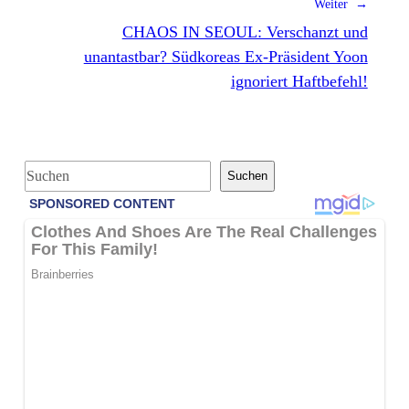
Weiter →
CHAOS IN SEOUL: Verschanzt und
unantastbar? Südkoreas Ex-Präsident Yoon
ignoriert Haftbefehl!
S
Suchen
u
c
h
e
n