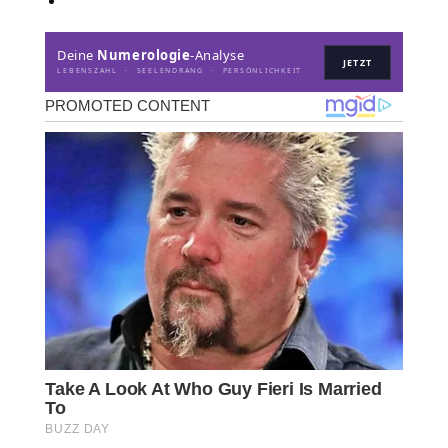
Deine
Numerologie
-Analyse
JETZT
LEBENSZAHL · SEELENDRANG · PERSÖNLICHKEIT