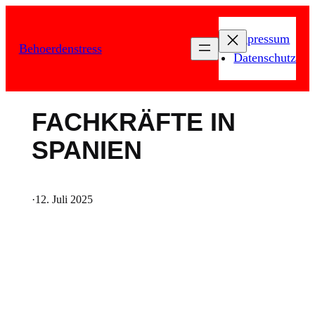
Zum
Inhalt
Impressum
Behoerdenstress
springen
Datenschutz
FACHKRÄFTE IN
SPANIEN
·
12. Juli 2025