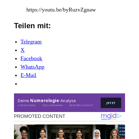
https://youtu.be/byRuzvZgnaw
Teilen mit:
Telegram
X
Facebook
WhatsApp
E-Mail
Deine
Numerologie
-Analyse
JETZT
LEBENSZAHL · SEELENDRANG · PERSÖNLICHKEIT