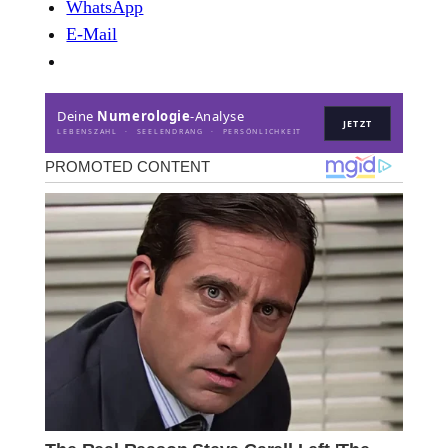
WhatsApp
E-Mail
Deine
Numerologie
-Analyse
JETZT
LEBENSZAHL · SEELENDRANG · PERSÖNLICHKEIT