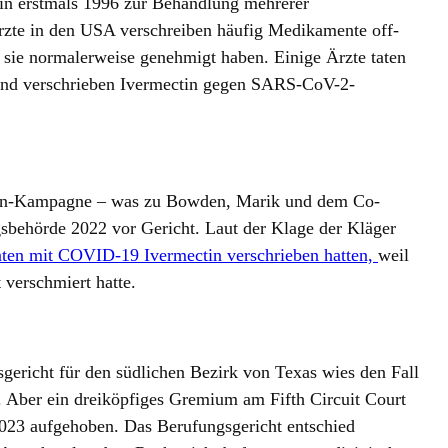
in erstmals 1996 zur Behandlung mehrerer
Ärzte in den USA verschreiben häufig Medikamente off-
ie sie normalerweise genehmigt haben. Einige Ärzte taten
nd verschrieben Ivermectin gegen SARS-CoV-2-
ctin-Kampagne – was zu Bowden, Marik und dem Co-
gsbehörde 2022 vor Gericht. Laut der Klage der Kläger
nten mit COVID-19 Ivermectin verschrieben hatten,
weil
verschmiert hatte.
ericht für den südlichen Bezirk von Texas wies den Fall
e. Aber ein dreiköpfiges Gremium am Fifth Circuit Court
023 aufgehoben. Das Berufungsgericht entschied