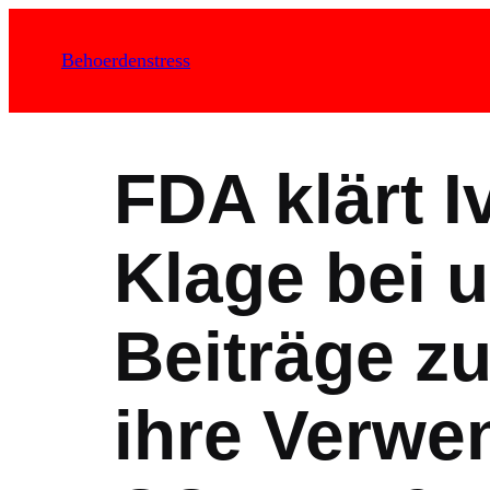
Zum
Inhalt
Behoerdenstress
springen
FDA klärt I
Klage bei 
Beiträge zu
ihre Verw