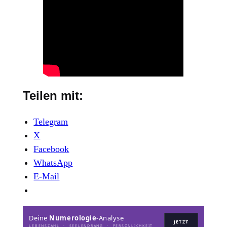
Teilen mit:
Telegram
X
Facebook
WhatsApp
E-Mail
Deine
Numerologie
-Analyse
JETZT
LEBENSZAHL · SEELENDRANG · PERSÖNLICHKEIT