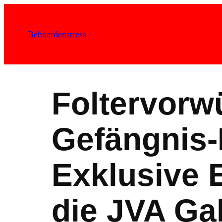
Zum
Inhalt
Behoerdenstress
springen
Foltervorw
Gefängnis
Exklusive E
die JVA Ga