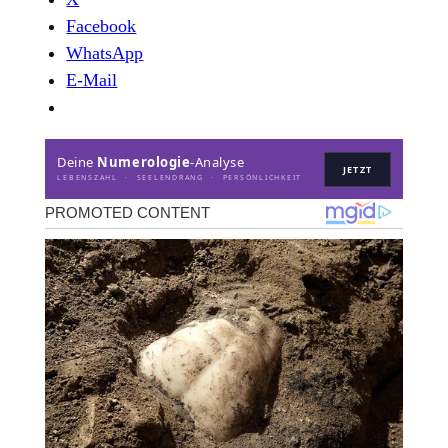
Facebook
WhatsApp
E-Mail
Deine
Numerologie
-Analyse
JETZT
LEBENSZAHL · SEELENDRANG · PERSÖNLICHKEIT