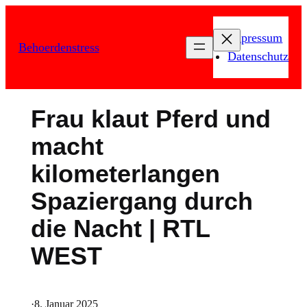
Zum
Inhalt
Impressum
Behoerdenstress
springen
Datenschutz
Frau klaut Pferd und
macht
kilometerlangen
Spaziergang durch
die Nacht | RTL
WEST
·
8. Januar 2025