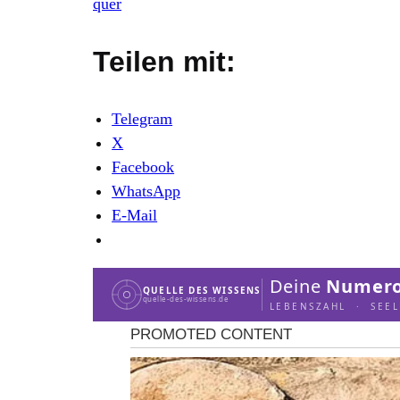
quer
Teilen mit:
Telegram
X
Facebook
WhatsApp
E-Mail
Deine
Numero
QUELLE DES WISSENS
quelle-des-wissens.de
LEBENSZAHL · SEE