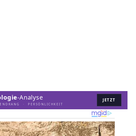
logie
-Analyse
JETZT
LENDRANG · PERSÖNLICHKEIT