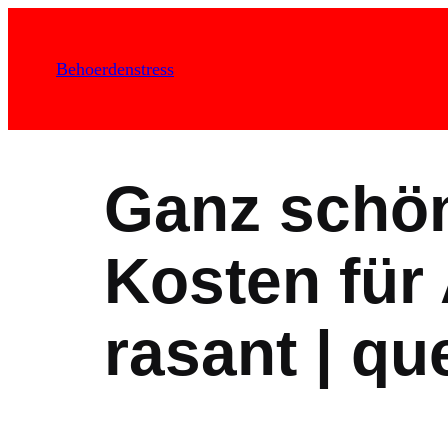
Zum
Inhalt
Behoerdenstress
springen
Ganz schön
Kosten für
rasant | q