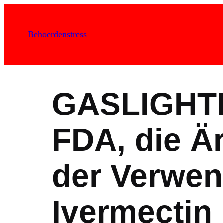
Zum
Inhalt
Behoerdenstress
springen
GASLIGHTI
FDA, die Ä
der Verwe
Ivermectin 