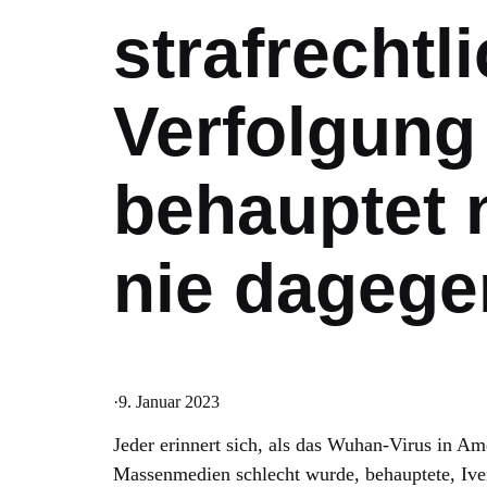
strafrechtl
Verfolgung
behauptet 
nie dagege
·
9. Januar 2023
Jeder erinnert sich, als das Wuhan-Virus in A
Massenmedien schlecht wurde, behauptete, Iver