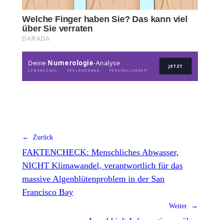
Deine
Numerologie
-Analyse
JETZT
LEBENSZAHL · SEELENDRANG · PERSÖNLICHKEIT
← Zurück
FAKTENCHECK: Menschliches Abwasser,
NICHT Klimawandel, verantwortlich für das
massive Algenblütenproblem in der San
Francisco Bay
Weiter →