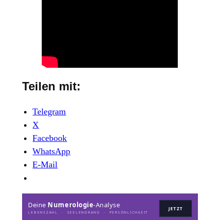
Teilen mit:
Telegram
X
Facebook
WhatsApp
E-Mail
Deine
Numerologie
-Analyse
JETZT
LEBENSZAHL · SEELENDRANG · PERSÖNLICHKEIT