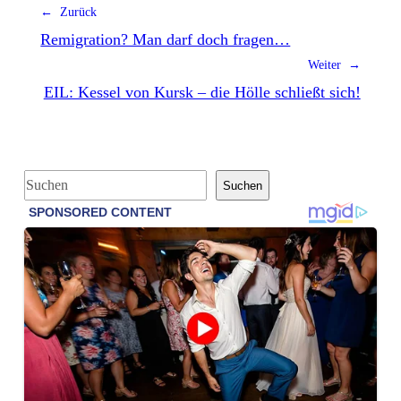
← Zurück
Remigration? Man darf doch fragen…
Weiter →
EIL: Kessel von Kursk – die Hölle schließt sich!
S
Suchen
u
c
h
e
n