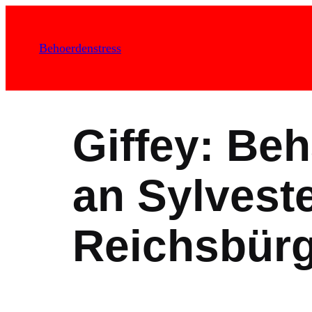
Zum
Inhalt
Behoerdenstress
springen
Giffey: Beh
an Sylvest
Reichsbürg