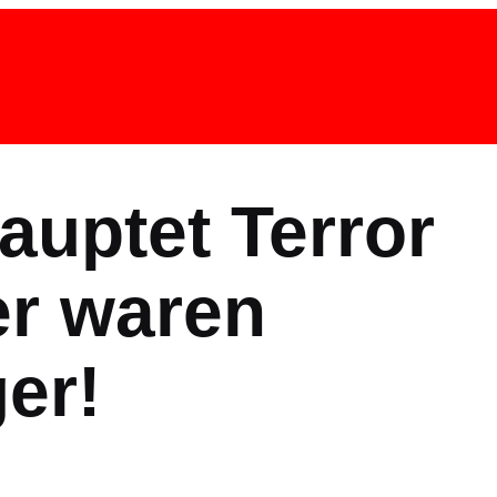
auptet Terror
er waren
er!