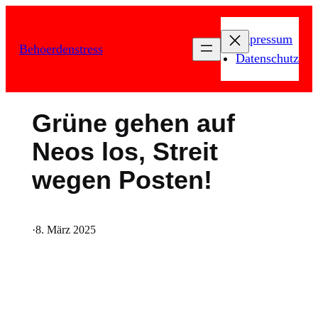
Zum
Inhalt
Impressum
Behoerdenstress
springen
Datenschutz
Grüne gehen auf
Neos los, Streit
wegen Posten!
·
8. März 2025