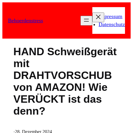
Zum
Inhalt
Impressum
Behoerdenstress
springen
Datenschutz
HAND Schweißgerät
mit
DRAHTVORSCHUB
von AMAZON! Wie
VERÜCKT ist das
denn?
·
28. Dezember 2024