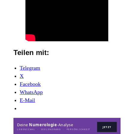
Teilen mit:
Telegram
X
Facebook
WhatsApp
E-Mail
Deine
Numerologie
-Analyse
JETZT
LEBENSZAHL · SEELENDRANG · PERSÖNLICHKEIT