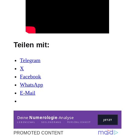
Teilen mit:
Telegram
X
Facebook
WhatsApp
E-Mail
Deine
Numerologie
-Analyse
JETZT
LEBENSZAHL · SEELENDRANG · PERSÖNLICHKEIT