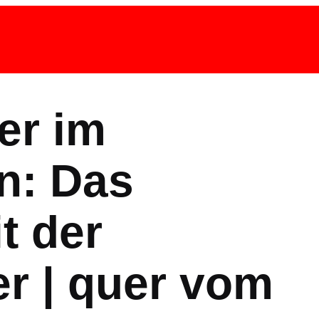
er im
n: Das
t der
r | quer vom