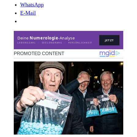
WhatsApp
E-Mail
Deine
Numerologie
-Analyse
JETZT
LEBENSZAHL · SEELENDRANG · PERSÖNLICHKEIT