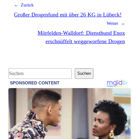
← Zurück
Großer Drogenfund mit über 26 KG in Lübeck!
Weiter →
Mörfelden-Walldorf: Diensthund Enox
erschnüffelt weggeworfene Drogen
S
Suchen
u
c
h
e
n