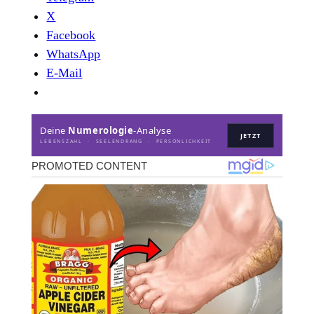
X
Facebook
WhatsApp
E-Mail
Deine
Numerologie
-Analyse
JETZT
LEBENSZAHL · SEELENDRANG · PERSÖNLICHKEIT