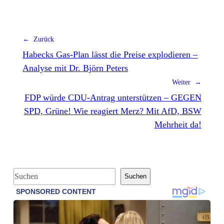
← Zurück
Habecks Gas-Plan lässt die Preise explodieren –
Analyse mit Dr. Björn Peters
Weiter →
FDP würde CDU-Antrag unterstützen – GEGEN
SPD, Grüne! Wie reagiert Merz? Mit AfD, BSW
Mehrheit da!
S
Suchen
u
c
h
e