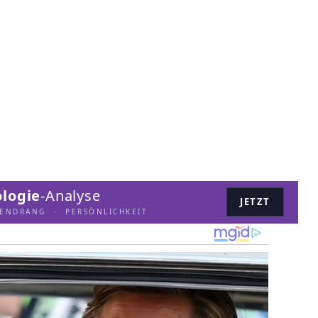
logie
-Analyse
JETZT
LENDRANG · PERSÖNLICHKEIT