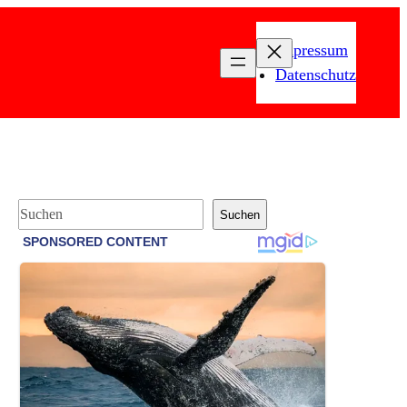
Impressum
Datenschutz
S
Suchen
u
c
h
e
n