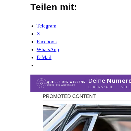
Teilen mit:
Telegram
X
Facebook
WhatsApp
E-Mail
Deine
Numero
QUELLE DES WISSENS
quelle-des-wissens.de
LEBENSZAHL · SEE