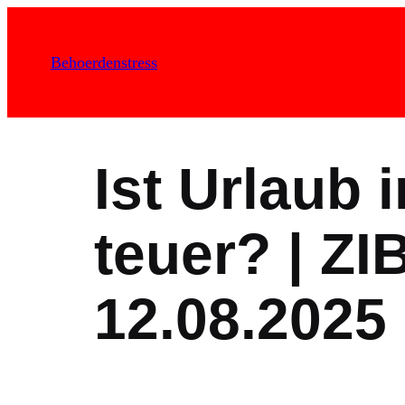
Zum
Inhalt
Behoerdenstress
springen
Ist Urlaub i
teuer? | Z
12.08.2025