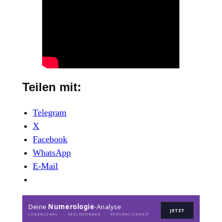
Teilen mit:
Telegram
X
Facebook
WhatsApp
E-Mail
Deine
Numerologie
-Analyse
JETZT
LEBENSZAHL · SEELENDRANG · PERSÖNLICHKEIT