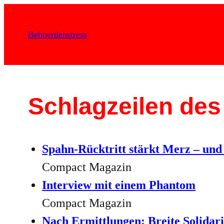
Zum
Inhalt
Behoerdenstress
springen
Schlagzeilen des
Spahn-Rücktritt stärkt Merz – un
Compact Magazin
Interview mit einem Phantom
Compact Magazin
Nach Ermittlungen: Breite Solidari