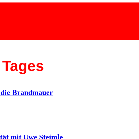
 Tages
d die Brandmauer
tät mit Uwe Steimle